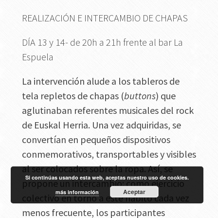
REALIZACIÓN E INTERCAMBIO DE CHAPAS
DÍA 13 y 14- de 20h a 21h frente al bar La
Espuela
La intervención alude a los tableros de
tela repletos de chapas (
buttons
) que
aglutinaban referentes musicales del rock
de Euskal Herria. Una vez adquiridas, se
convertían en pequeños dispositivos
conmemorativos, transportables y visibles
al ser colocados sobre la ropa. Así, se
Si continúas usando esta web, aceptas nuestro uso de cookies.
propone un intercambio: como ejercicio
Aceptar
más información
colectivo en torno a este hábito cada vez
menos frecuente, los participantes