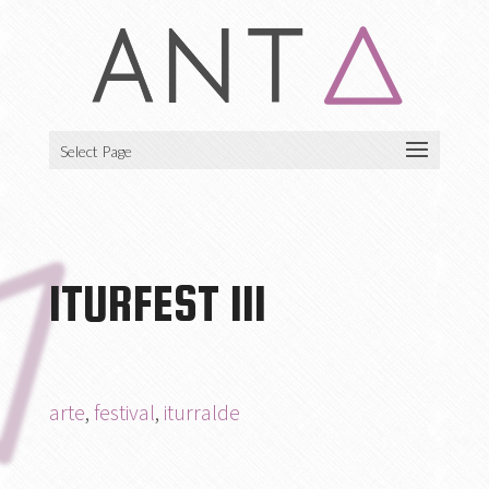
Select Page
ITURFEST III
arte
,
festival
,
iturralde