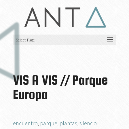
Select Page
VIS A VIS // Parque
Europa
encuentro
,
parque
,
plantas
,
silencio