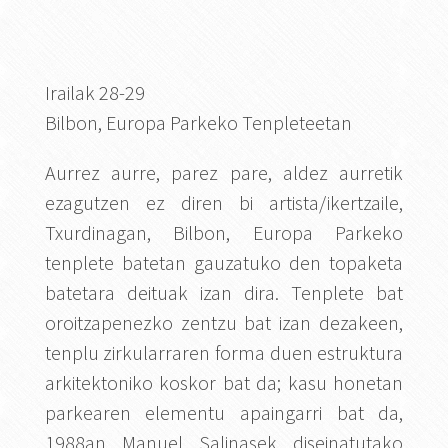
Irailak 28-29
Bilbon, Europa Parkeko Tenpleteetan
Aurrez aurre, parez pare, aldez aurretik
ezagutzen ez diren bi artista/ikertzaile,
Txurdinagan, Bilbon, Europa Parkeko
tenplete batetan gauzatuko den topaketa
batetara deituak izan dira. Tenplete bat
oroitzapenezko zentzu bat izan dezakeen,
tenplu zirkularraren forma duen estruktura
arkitektoniko koskor bat da; kasu honetan
parkearen elementu apaingarri bat da,
1988an Manuel Salinasek diseinatutako