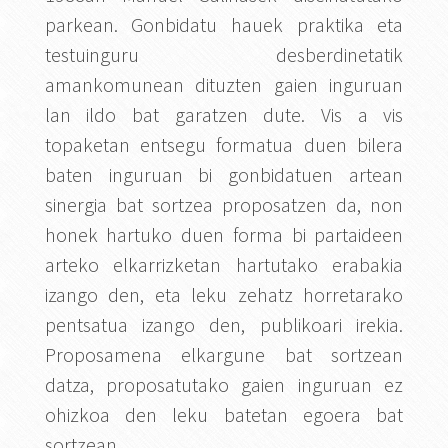
parkean. Gonbidatu hauek praktika eta
testuinguru desberdinetatik
amankomunean dituzten gaien inguruan
lan ildo bat garatzen dute. Vis a vis
topaketan entsegu formatua duen bilera
baten inguruan bi gonbidatuen artean
sinergia bat sortzea proposatzen da, non
honek hartuko duen forma bi partaideen
arteko elkarrizketan hartutako erabakia
izango den, eta leku zehatz horretarako
pentsatua izango den, publikoari irekia.
Proposamena elkargune bat sortzean
datza, proposatutako gaien inguruan ez
ohizkoa den leku batetan egoera bat
sortzean.